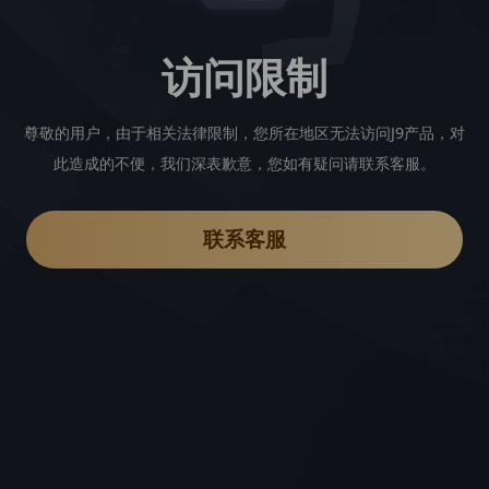
访问限制
尊敬的用户，由于相关法律限制，您所在地区无法访问J9产品，对
此造成的不便，我们深表歉意，您如有疑问请联系客服。
联系客服